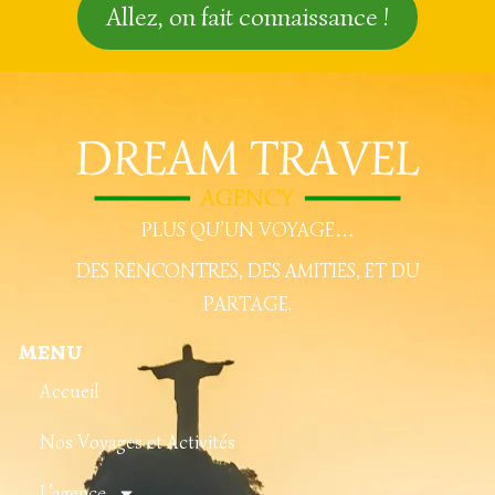
Allez, on fait connaissance !
PLUS QU’UN VOYAGE…
DES RENCONTRES, DES AMITIES, ET DU
PARTAGE.
MENU
Accueil
Nos Voyages et Activités
L’agence