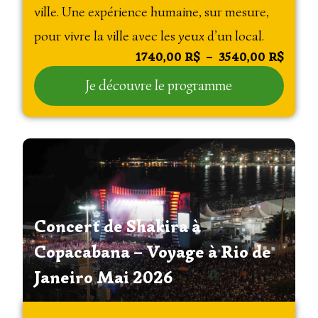
ville. Une expérience humaine, sur mesure,
pour vivre la ville avec les yeux d’un local.
1740,00
R$
–
3540,00
R$
Je découvre le programme
Concert de Shakira à
Copacabana – Voyage à Rio de
Janeiro Mai 2026