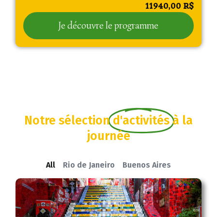
11940,00
R$
Je découvre le programme
Notre sélection
d'activités
à la
journée
All
Rio de Janeiro
Buenos Aires