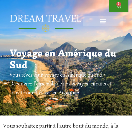
0
Voyage en Amérique du
Sud
Vous rêvez d’un voyage en Amérique du Sud ?
Découvrez l’ensemble de nos voyages, circuits et
activités au Brésil et en Argentine.
Vous souhaitez partir à l’autre bout du monde, à la