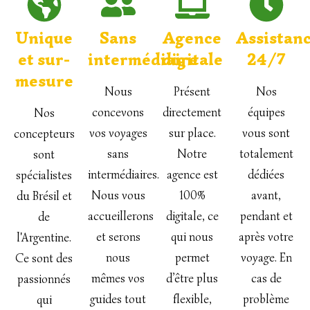
Unique
Sans
Agence
Assistan
et sur-
intermédiaire
digitale
24/7
mesure
Nous
Présent
Nos
concevons
directement
équipes
Nos
vos voyages
sur place.
vous sont
concepteurs
sans
Notre
totalement
sont
intermédiaires.
agence est
dédiées
spécialistes
Nous vous
100%
avant,
du Brésil et
accueillerons
digitale, ce
pendant et
de
et serons
qui nous
après votre
l'Argentine.
nous
permet
voyage. En
Ce sont des
mêmes vos
d’être plus
cas de
passionnés
guides tout
flexible,
problème
qui