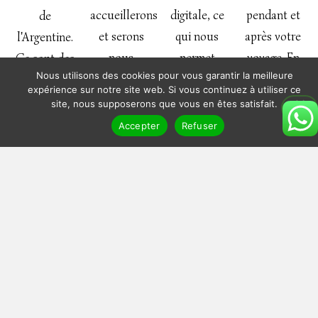
accueillerons
digitale, ce
pendant et
de
et serons
qui nous
après votre
l'Argentine.
nous
permet
voyage. En
Ce sont des
Nous utilisons des cookies pour vous garantir la meilleure
mêmes vos
d’être plus
cas de
passionnés
expérience sur notre site web. Si vous continuez à utiliser ce
guides tout
flexible,
problème
qui
site, nous supposerons que vous en êtes satisfait.
au long de
plus réactif
sur place,
conçoivent
Accepter
Refuser
votre
et moins
nous
votre
voyage.
cher qu’une
sommes
voyage sur
agence
disponibles,
mesure,
classique.
24h/24 et
juste pour
7j/7.
vous.
Parlez nous de