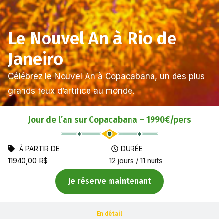
Le Nouvel An à Rio de
Janeiro
Célébrez le Nouvel An à Copacabana, un des plus
grands feux d’artifice au monde.
Jour de l’an sur Copacabana – 1990€/pers
À PARTIR DE
DURÉE
11940,00
R$
12 jours / 11 nuits
Je réserve maintenant
En détail