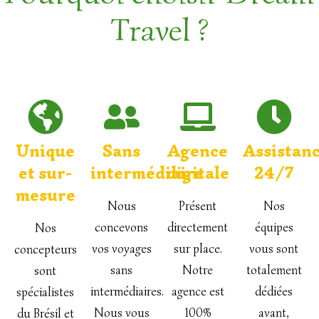
Travel ?
Unique
Sans
Agence
Assistan
et sur-
intermédiaire
digitale
24/7
mesure
Nous
Présent
Nos
concevons
directement
équipes
Nos
vos voyages
sur place.
vous sont
concepteurs
sans
Notre
totalement
sont
intermédiaires.
agence est
dédiées
spécialistes
Nous vous
100%
avant,
du Brésil et