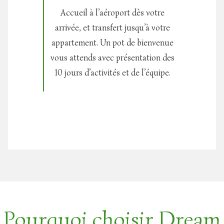
Accueil à l’aéroport dès votre
Visi
arrivée, et transfert jusqu’à votre
(Corc
appartement. Un pot de bienvenue
Trans
vous attends avec présentation des
déjeun
10 jours d’activités et de l’équipe.
du Pain
e
randon
vers l’
Pourquoi choisir Dream