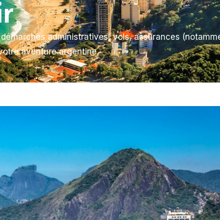
ir
 : démarches administratives, vols, assurances (notamme
 votre aventure argentine.