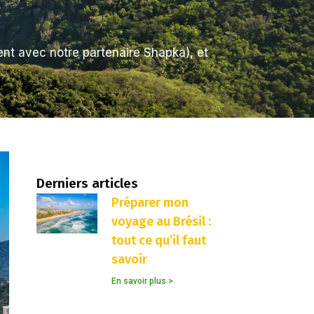
nt avec notre partenaire Shapka), et
Derniers articles
Préparer mon
voyage au Brésil :
tout ce qu’il faut
savoir
En savoir plus >